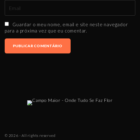
E
e
m
*
a
Guardar o meu nome, email e site neste navegador
i
para a próxima vez que eu comentar.
l
*
©
2026
- All rights reserved