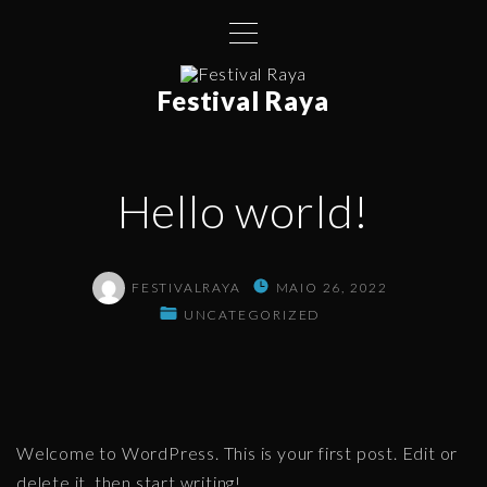
S
k
i
Festival Raya
p
t
o
c
Hello world!
o
n
t
FESTIVALRAYA
MAIO 26, 2022
e
UNCATEGORIZED
n
t
Welcome to WordPress. This is your first post. Edit or
delete it, then start writing!