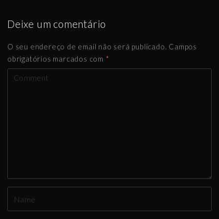
Deixe um comentário
O seu endereço de email não será publicado.
Campos
obrigatórios marcados com
*
C
o
m
m
e
n
t
N
a
m