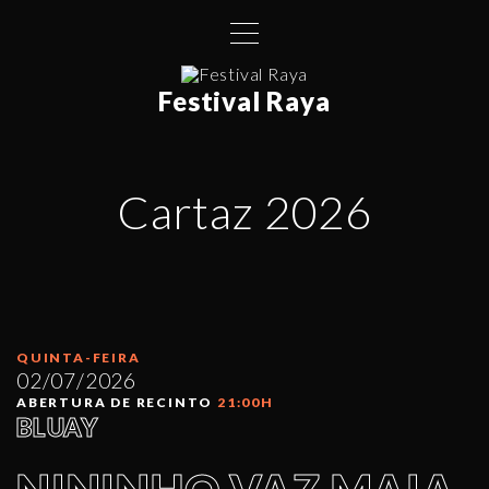
S
k
i
Festival Raya
p
t
o
c
Cartaz 2026
o
n
t
e
n
QUINTA-FEIRA
t
02/07/2026
ABERTURA DE RECINTO
21:00H
BLUAY